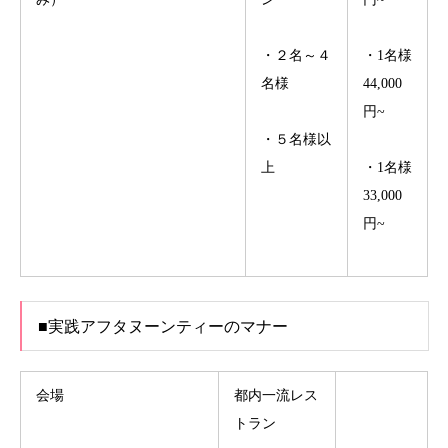
・２名～４
・1名様
名様
44,000
円~
・５名様以
上
・1名様
33,000
円~
■実践アフタヌーンティーのマナー
会場
都内一流レス
トラン