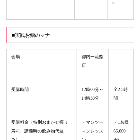
~
■実践お鮨のマナー
会場
都内一流鮨
店
受講時間
12時00分～
全2.5時
14時30分
間
受講料金（特別おまかせ握り
・マンツー
・1名様
寿司、講義時の飲み物代込
マンレッス
66,000
み）
ン
円~