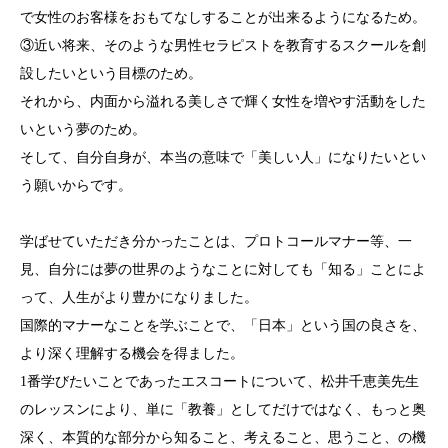
で女性のお客様をおもてなしすることが出来るようになるため。
③近い将来、そのような男性セラピストを教育するスクールを創
設したいという目標のため。
それから、内面から溢れる美しさで輝く女性を増やす活動をした
いという夢のため。
そして、自分自身が、本当の意味で「美しい人」になりたいとい
う願いからです。
学ばせていただき分かったことは、プロトコールマナー等、一
見、自分には夢の世界のようなことに対しても「知る」ことによ
って、人生がより豊かになりました。
国際的マナーなことを学ぶことで、「日本」という国の良さを、
より深く理解する機会を得ました。
1番学びたいことであったエスコートについて、松井千恵美先生
のレッスンにより、単に「教養」としてだけではなく、もっと奥
深く、本質的な部分から知ること、考えること、思うこと、の機