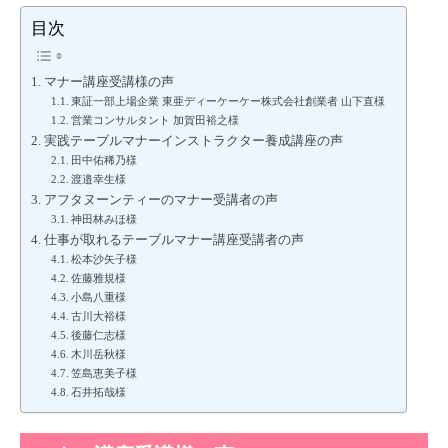
目次
マナー講座受講様の声
東証一部上場企業 東亜ディーケーケー株式会社創業者 山下直様
営業コンサルタント 加賀田裕之様
実践テーブルマナーインストラクター養成講座の声
田中佑稀乃様
渡邉幸生様
アフタヌーンティーのマナー受講者の声
神田林みほ様
仕事が取れるテーブルマナー講座受講者の声
松本沙矢子様
佐藤雅規様
小島八重様
古川大裕様
後藤仁志様
木川岳秋様
笠島恵美子様
石井拓哉様